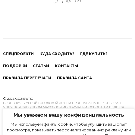
1 629
Вроцлава, а в ясную погоду можно увидеть даже
далекий Скай Тауер – современный небоскреб
Вроцлава.
СПЕЦПРОЕКТИ
КУДА СХОДИТЬ?
ГДЕ КУПИТЬ?
ПОДБОРКИ
СТАТЬИ
КОНТАКТЫ
ПРАВИЛА ПЕРЕПЕЧАТИ
ПРАВИЛА САЙТА
©
2026 GDZIEWRO
БЛОГ О КУЛЬТУРНОЙ ГОРОДСКОЙ ЖИЗНИ ВРОЦЛАВА НА ТРЕХ ЯЗЫКАХ, НЕ
ЯВЛЯЕТСЯ СРЕДСТВОМ МАССОВОЙ ИНФОРМАЦИИ. ОСНОВАН И ВЕДЁТСЯ
КОМАНДОЙ ИССЛЕДОВАТЕЛЕЙ ГОРОДСКОЕ ЖИЗНИ И УРБАНИСТИКИ.
Мы уважаем вашу конфиденциальность
ПЕРЕПЕЧАТКА МАТЕРИАЛОВ GDZIEWRO.COM РАЗРЕШЕНА ТОЛЬКО С
ПРЕДВАРИТЕЛЬНОГО ПИСЬМЕННОГО СОГЛАСИЯ АВТОРОВ. МНЕНИЕ
Мы используем файлы cookie, чтобы улучшить ваш опыт
РЕДАКЦИИ НЕ ВСЕГДА МОЖЕТ СОВПАДАТЬ С МНЕНИЕМ АВТОРОВ
МАТЕРИАЛОВ.
просмотра, показывать персонализированную рекламу или