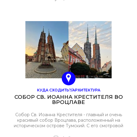
КУДА СХОДИТЬ?/АРХИТЕКТУРА
СОБОР СВ. ИОАННА КРЕСТИТЕЛЯ ВО
ВРОЦЛАВЕ
Собор Св. Иоанна Крестителя - главный и очень
красивый собор Вроцлава, расположенный на
историческом острове Тумский. С его смотровой
площадки на высоте 97 м, на которую можно
подняться на лифте, открывается чудесная панорама