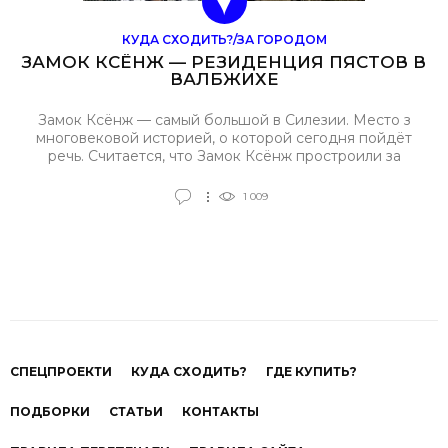
КУДА СХОДИТЬ?/ЗА ГОРОДОМ
ЗАМОК КСЁНЖ — РЕЗИДЕНЦИЯ ПЯСТОВ В
ВАЛБЖИХЕ
Замок Ксёнж — самый большой в Силезии. Место з
многовековой историей, о которой сегодня пойдёт
речь. Считается, что Замок Ксёнж простроили за
правлением Болеслава І Сурового (правил 1287—1301).
В 1392 году владельцем стала чешская корона, позже
1 009
замок даже стал местом собрания гуситов (чешских
реформаторов).
СПЕЦПРОЕКТИ
КУДА СХОДИТЬ?
ГДЕ КУПИТЬ?
ПОДБОРКИ
СТАТЬИ
КОНТАКТЫ