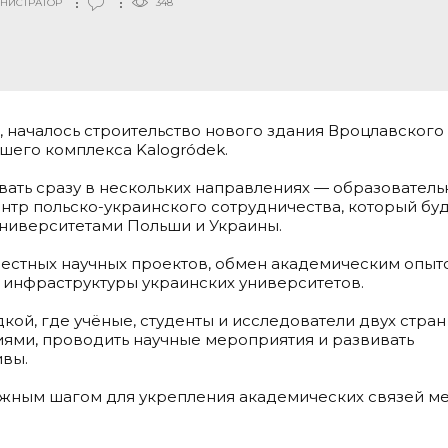
НИСТРАТОР
348
a, началось строительство нового здания Вроцлавского
шего комплекса Kalogródek.
ать сразу в нескольких направлениях — образователь
ентр польско-украинского сотрудничества, который бу
университетами Польши и Украины.
естных научных проектов, обмен академическим опыт
 инфраструктуры украинских университетов.
ой, где учёные, студенты и исследователи двух стран
иями, проводить научные мероприятия и развивать
вы.
важным шагом для укрепления академических связей м