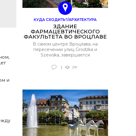
КУДА СХОДИТЬ?/АРХИТЕКТУРА
ЗДАНИЕ
ФАРМАЦЕВТИЧЕСКОГО
ФАКУЛЬТЕТА ВО ВРОЦЛАВЕ
В самом центре Вроцлава, на
пересечении улиц Grodzka и
Szewska, завершается
ном,
реконструкция выдающегося
дет
неоренессансного здания,
291
построенного в 1866 году. Этот
объект, известный сегодня под
ом и
названием L’UNI, ранее служил
главным корпусом
фармацевтического факультета
Медицинской академии
Вроцлава, где десятилетиями
учились студенты и работали
преподаватели.
ежду