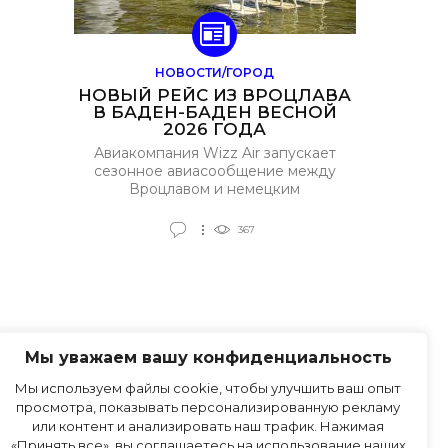
НОВОСТИ/ГОРОД
НОВЫЙ РЕЙС ИЗ ВРОЦЛАВА
В БАДЕН-БАДЕН ВЕСНОЙ
2026 ГОДА
Авиакомпания Wizz Air запускает
сезонное авиасообщение между
Вроцлавом и немецким
курортным городом Баден-Баден.
Полёты будут выполняться
367
ограниченное время — только
весной 2026 года.
Мы уважаем вашу конфиденциальность
Мы используем файлы cookie, чтобы улучшить ваш опыт
ПРАВИЛА САЙТА
просмотра, показывать персонализированную рекламу
или контент и анализировать наш трафик. Нажимая
«Принять все», вы соглашаетесь на использование наших