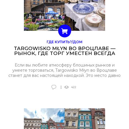
ГДЕ КУПИТЬ?/ДОМ
TARGOWISKO MŁYN ВО ВРОЦЛАВЕ —
РЫНОК, ГДЕ ТОРГ УМЕСТЕН ВСЕГДА
Если вы любите атмосферу блошиных рынков и
умеете торговаться, Targowisko Młyn во Вроцлаве
станет для вас настоящей находкой. Это место давно
считается городской легендой: здесь цена на
ценнике — лишь повод начать разговор.
422