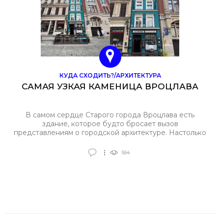
КУДА СХОДИТЬ?/АРХИТЕКТУРА
САМАЯ УЗКАЯ КАМЕНИЦА ВРОЦЛАВА
В самом сердце Старого города Вроцлава есть
здание, которое будто бросает вызов
представлениям о городской архитектуре. Настолько
узкое, что его можно не заметить с первого взгляда, и
настолько необычное, что, узнав о нём, уже
554
невозможно пройти мимо. Каменица на Kiełbaśnicza 23
считается самой узкой каменицей во Вроцлаве — по
крайней мере, именно так её описывают краеведы,
путеводители и городские легенды.