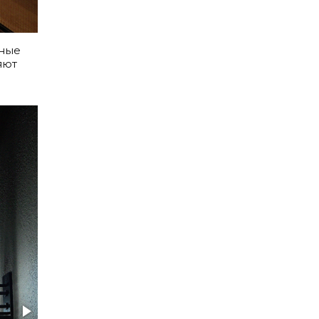
ьные
яют