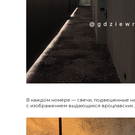
В каждом номере — свечи, подвешенные над
с изображением выдающихся вроцлавских д