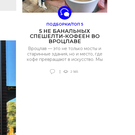
ПОДБОРКИ/ТОП 5
5 НЕ БАНАЛЬНЫХ
СПЕШЕЛТИ-КОФЕЕН ВО
ВРОЦЛАВЕ
Вроцлав — это не только мосты и
старинные здания, но и место, где
кофе превращают в искусство. Мы
нашли для вас 5 самых крутых
спешелти-кофеен, которые
2 565
ломают стереотипы. Забудьте о
скучных лате — здесь каждая
чашка — как рок-н-ролл в мире
кофе! Готовы к
гастрономическому бунту?