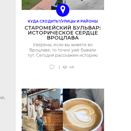
КУДА СХОДИТЬ?/УЛИЦЫ И РАЙОНЫ
СТАРОМЕЙСКИЙ БУЛЬВАР:
ИСТОРИЧЕСКОЕ СЕРДЦЕ
ВРОЦЛАВА
Уверены, если вы живете во
Вроцлаве, то точно уже бывали
тут. Сегодня расскажем историю
Старомейского бульвара — места,
где каждый камень дышит
635
древностью. Этот бульвар — не
просто прогулочная зона. Это
настоящий музей под открытым
небом. Начнем с XIV века, когда
здесь возвели первые
оборонительные стены. Тогда они
ий,
защищали город от вторжений, а
сегодня стали живым
напоминанием о том, как много
пережил Вроцлав.