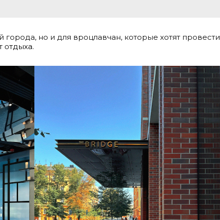
й города, но и для вроцлавчан, которые хотят провести
т о
тдыха.