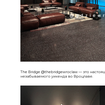
The Bridge
@thebridgewroclaw
— это настоящ
незабываемого уикенда во Вроцлаве.