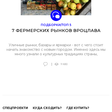
ПОДБОРКИ/ТОП 5
7 ФЕРМЕРСКИХ РЫНКОВ ВРОЦЛАВА
Уличные рынки, базары и ярмарки - вот с чего стоит
начать знакомство с новым городом. Именно здесь мы
много узнали о культурных традициях страны,
попробовали блюда национальной кухни и
пообщались с местными жителями. Теперь мы готовы
11 830
поделиться с вами где, чем и как торгуют во
Вроцлаве.
СПЕЦПРОЕКТИ
КУДА СХОДИТЬ?
ГДЕ КУПИТЬ?