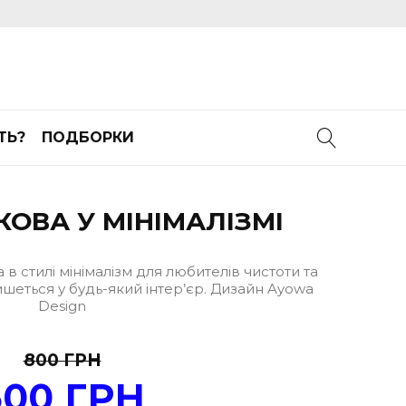
ТЬ?
ПОДБОРКИ
КОВА У МІНІМАЛІЗМІ
 в стилі мінімалізм для любителів чистоти та
ишеться у будь-який інтер’єр. Дизайн Ayowa
Design
800 ГРН
500 ГРН