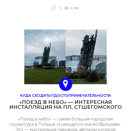
выезда заграницу. То есть теперь у граждан Украины,
которым уже исполнилось 12 лет и сейчас находятся в
6 338
Польше, появилась возможность подать документы на
оформление или продление загранпаспорта во
Вроцлаве.
КУДА СХОДИТЬ?/ДОСТОПРИМЕЧАТЕЛЬНОСТИ
«ПОЕЗД В НЕБО» — ИНТЕРЕСНАЯ
ИНСТАЛЛЯЦИЯ НА ПЛ. СТШЕГОМСКОГО
«Поезд в небо» — самая большая городская
скульптура в Польше, и находится она во Вроцлаве.
Это — инсталляция паровоза, автором которой