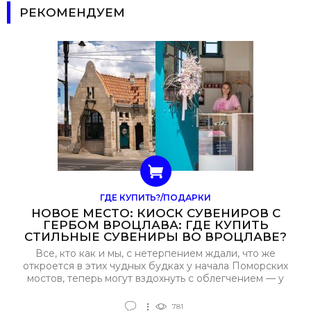
РЕКОМЕНДУЕМ
ГДЕ КУПИТЬ?/ПОДАРКИ
НОВОЕ МЕСТО: КИОСК СУВЕНИРОВ С
ГЕРБОМ ВРОЦЛАВА: ГДЕ КУПИТЬ
СТИЛЬНЫЕ СУВЕНИРЫ ВО ВРОЦЛАВЕ?
Все, кто как и мы, с нетерпением ждали, что же
откроется в этих чудных будках у начала Поморских
мостов, теперь могут вздохнуть с облегчением — у
нас есть ответ! Недавно здесь открылся
стационарный киоск, предлагающий широкий выбор
781