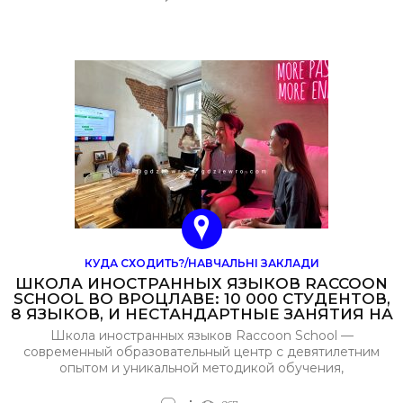
сувениров с гербом и символикой Вроцлава
КУДА СХОДИТЬ?/НАВЧАЛЬНІ ЗАКЛАДИ
ШКОЛА ИНОСТРАННЫХ ЯЗЫКОВ RACCOON
SCHOOL ВО ВРОЦЛАВЕ: 10 000 СТУДЕНТОВ,
8 ЯЗЫКОВ, И НЕСТАНДАРТНЫЕ ЗАНЯТИЯ НА
ОТКРЫТОМ ВОЗДУХЕ
Школа иностранных языков Raccoon School —
современный образовательный центр с девятилетним
опытом и уникальной методикой обучения,
ориентированной на всестороннее развитие
языковых навыков. За это время школа успешно