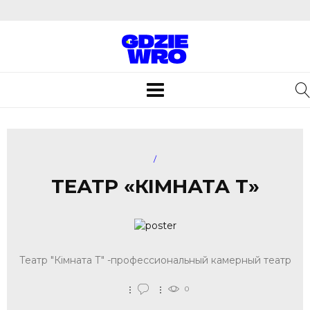
Toggle
navigation
/
ТЕАТР «КІМНАТА Т»
Театр "Кімната Т" -профессиональный камерный театр
0