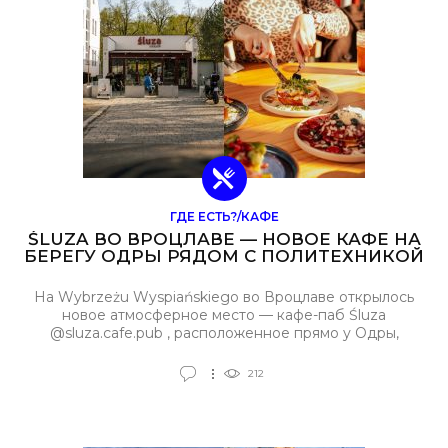
ГДЕ ЕСТЬ?/КАФЕ
ŚLUZA ВО ВРОЦЛАВЕ — НОВОЕ КАФЕ НА
БЕРЕГУ ОДРЫ РЯДОМ С ПОЛИТЕХНИКОЙ
На Wybrzeżu Wyspiańskiego во Вроцлаве открылось
новое атмосферное место — кафе-паб Śluza
@sluza.cafe.pub , расположенное прямо у Одры,
недалеко от Вроцлавской политехники, по пути от
Рыночной площади к Зоопарку и Hali Stulecia.
212