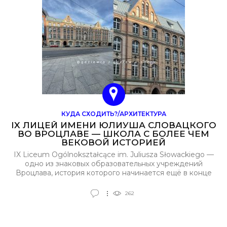
КУДА СХОДИТЬ?/АРХИТЕКТУРА
IX ЛИЦЕЙ ИМЕНИ ЮЛИУША СЛОВАЦКОГО
ВО ВРОЦЛАВЕ — ШКОЛА С БОЛЕЕ ЧЕМ
ВЕКОВОЙ ИСТОРИЕЙ
IX Liceum Ogólnokształcące im. Juliusza Słowackiego —
одно из знаковых образовательных учреждений
Вроцлава, история которого начинается ещё в конце
XIX века. Здание было построено в 1891–1893 годах
как народная школа «Kanonenhof» на месте бывшей
262
литейной мастерской. Проект разработали известные
вроцлавские архитекторы Рихард Плюддеманн и
Карл Климм, и на тот момент это был один из