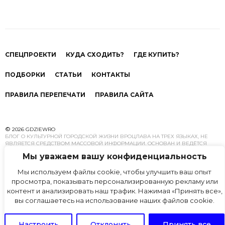
крупнейших учебных корпусов в городе.
СПЕЦПРОЕКТИ
КУДА СХОДИТЬ?
ГДЕ КУПИТЬ?
ПОДБОРКИ
СТАТЬИ
КОНТАКТЫ
ПРАВИЛА ПЕРЕПЕЧАТИ
ПРАВИЛА САЙТА
©
2026 GDZIEWRO
БЛОГ О КУЛЬТУРНОЙ ГОРОДСКОЙ ЖИЗНИ ВРОЦЛАВА НА ТРЕХ ЯЗЫКАХ, НЕ
ЯВЛЯЕТСЯ СРЕДСТВОМ МАССОВОЙ ИНФОРМАЦИИ. ОСНОВАН И ВЕДЁТСЯ
КОМАНДОЙ ИССЛЕДОВАТЕЛЕЙ ГОРОДСКОЕ ЖИЗНИ И УРБАНИСТИКИ.
Мы уважаем вашу конфиденциальность
ПЕРЕПЕЧАТКА МАТЕРИАЛОВ GDZIEWRO.COM РАЗРЕШЕНА ТОЛЬКО С
ПРЕДВАРИТЕЛЬНОГО ПИСЬМЕННОГО СОГЛАСИЯ АВТОРОВ. МНЕНИЕ
Мы используем файлы cookie, чтобы улучшить ваш опыт
РЕДАКЦИИ НЕ ВСЕГДА МОЖЕТ СОВПАДАТЬ С МНЕНИЕМ АВТОРОВ
МАТЕРИАЛОВ.
просмотра, показывать персонализированную рекламу или
контент и анализировать наш трафик. Нажимая «Принять все»,
©
GDZIEWRO 2026
вы соглашаетесь на использование наших файлов cookie.
РАЗРАБОТКА И
ПОДДЕРЖКА
1992.AGENCY
Настроить
Отклонить
Принять все