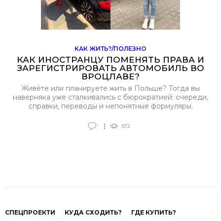
КАК ЖИТЬ?/ПОЛЕЗНО
КАК ИНОСТРАНЦУ ПОМЕНЯТЬ ПРАВА И
ЗАРЕГИСТРИРОВАТЬ АВТОМОБИЛЬ ВО
ВРОЦЛАВЕ?
Живёте или планируете жить в Польше? Тогда вы
наверняка уже сталкивались с бюрократией: очереди,
справки, переводы и непонятные формуляры.
Особенно сложно, когда нужно оформить документы
на автомобиль или заменить водительские права.
572
СПЕЦПРОЕКТИ
КУДА СХОДИТЬ?
ГДЕ КУПИТЬ?