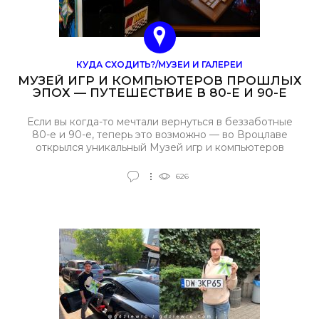
КУДА СХОДИТЬ?/МУЗЕИ И ГАЛЕРЕИ
МУЗЕЙ ИГР И КОМПЬЮТЕРОВ ПРОШЛЫХ
ЭПОХ — ПУТЕШЕСТВИЕ В 80-Е И 90-Е
Если вы когда-то мечтали вернуться в беззаботные
80-е и 90-е, теперь это возможно — во Вроцлаве
открылся уникальный Музей игр и компьютеров
прошлых эпох. Это место, где время словно
остановилось: ламповая атмосфера, пиксельная
626
графика и звук старых консолей мгновенно
возвращают в детство.