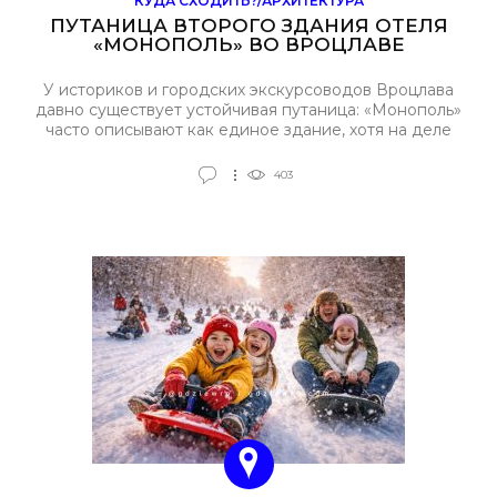
КУДА СХОДИТЬ?/АРХИТЕКТУРА
ПУТАНИЦА ВТОРОГО ЗДАНИЯ ОТЕЛЯ
«МОНОПОЛЬ» ВО ВРОЦЛАВЕ
У историков и городских экскурсоводов Вроцлава
давно существует устойчивая путаница: «Монополь»
часто описывают как единое здание, хотя на деле
гостиничный комплекс складывается из двух
архитектурно разных корпусов, объединённых одной
403
функцией и адресной логикой. Главная ошибка
возникает вокруг дома с балконом, известного по
фотографиям массовых собраний 1930-х годов.