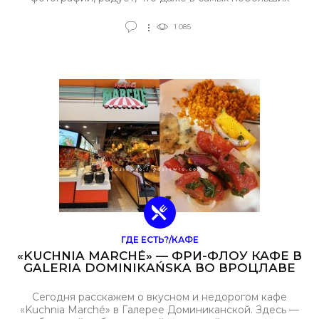
закоулках Вроцлава можно выпить безлактозный кофе
на кокосовом молоке.
1 085
ГДЕ ЕСТЬ?/КАФЕ
«KUCHNIA MARCHÉ» — ФРИ-ФЛОУ КАФЕ В
GALERIA DOMINIKAŃSKA ВО ВРОЦЛАВЕ
Сегодня расскажем о вкусном и недорогом кафе
«Kuchnia Marché» в Галерее Доминиканской. Здесь —