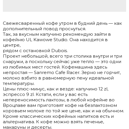
Свежесваренный кофе утром в будний день — как
дополнительный повод проснуться.
Так, за вкусным капучино рекомендую зайти в
кофейню UL Kawowe Studio. Она находится в
центре,
рядом с остановкой Dubois.
Проект небольшой, всего три столика внутри и три
снаружи, а поскольку сейчас уже тепло — это одни
из любимых мест гостей. Кофемашина здесь
непростая — Sanremo Cafe Racer. Зерно не горчит,
молоко взбито в равномерную пену идеальной
температуры.
Цены плюс-минус, как и везде: капучино 12 zl,
эспрессо 9 zl. Кстати, если у вас есть
непереносимость лактозы, в любой кофейне во
Вроцлаве вам приготовят кофе на безлактозном
коровьем молоке по той же цене, как и на обычном.
Кроме классических кофейных напитков есть и
альтернатива. К кофе можно взять печенье,
макаруны и десерты.