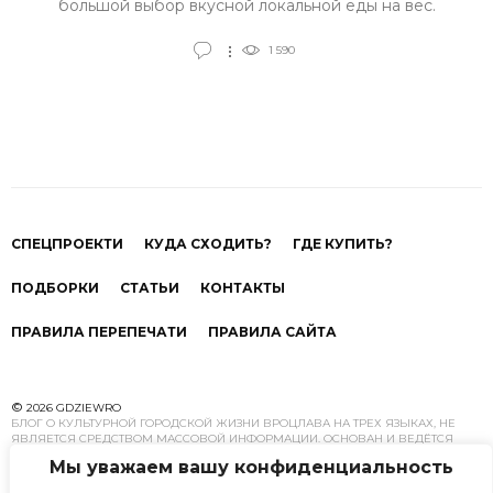
большой выбор вкусной локальной еды на вес.
1 590
СПЕЦПРОЕКТИ
КУДА СХОДИТЬ?
ГДЕ КУПИТЬ?
ПОДБОРКИ
СТАТЬИ
КОНТАКТЫ
ПРАВИЛА ПЕРЕПЕЧАТИ
ПРАВИЛА САЙТА
©
2026 GDZIEWRO
БЛОГ О КУЛЬТУРНОЙ ГОРОДСКОЙ ЖИЗНИ ВРОЦЛАВА НА ТРЕХ ЯЗЫКАХ, НЕ
ЯВЛЯЕТСЯ СРЕДСТВОМ МАССОВОЙ ИНФОРМАЦИИ. ОСНОВАН И ВЕДЁТСЯ
КОМАНДОЙ ИССЛЕДОВАТЕЛЕЙ ГОРОДСКОЕ ЖИЗНИ И УРБАНИСТИКИ.
Мы уважаем вашу конфиденциальность
ПЕРЕПЕЧАТКА МАТЕРИАЛОВ GDZIEWRO.COM РАЗРЕШЕНА ТОЛЬКО С
ПРЕДВАРИТЕЛЬНОГО ПИСЬМЕННОГО СОГЛАСИЯ АВТОРОВ. МНЕНИЕ