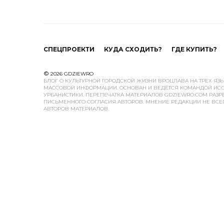
СПЕЦПРОЕКТИ
КУДА СХОДИТЬ?
ГДЕ КУПИТЬ?
©
2026 GDZIEWRO
БЛОГ О КУЛЬТУРНОЙ ГОРОДСКОЙ ЖИЗНИ ВРОЦЛАВА НА ТРЕХ ЯЗ
МАССОВОЙ ИНФОРМАЦИИ. ОСНОВАН И ВЕДЁТСЯ КОМАНДОЙ ИСС
УРБАНИСТИКИ. ПЕРЕПЕЧАТКА МАТЕРИАЛОВ GDZIEWRO.COM РАЗР
ПИСЬМЕННОГО СОГЛАСИЯ АВТОРОВ. МНЕНИЕ РЕДАКЦИИ НЕ ВСЕ
АВТОРОВ МАТЕРИАЛОВ.