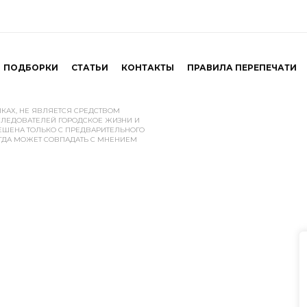
ПОДБОРКИ
СТАТЬИ
КОНТАКТЫ
ПРАВИЛА ПЕРЕПЕЧАТИ
ЫКАХ, НЕ ЯВЛЯЕТСЯ СРЕДСТВОМ
ЛЕДОВАТЕЛЕЙ ГОРОДСКОЕ ЖИЗНИ И
ЕШЕНА ТОЛЬКО С ПРЕДВАРИТЕЛЬНОГО
ГДА МОЖЕТ СОВПАДАТЬ С МНЕНИЕМ